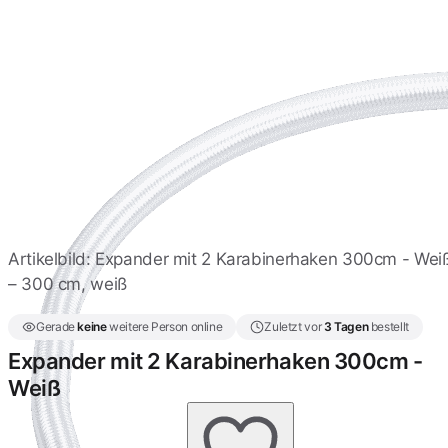
Expanderseile mit 2
Karabinerhaken 50cm -
Schwarz
6,16 €
Expander mit 2
Karabinerhaken 50cm -
Weiß
6,16 €
Expanderseil mit 2
Karabinerhaken 50cm -
ALU
6,16 €
Artikelbild: Expander mit 2 Karabinerhaken 300cm - Wei
– 300 cm, weiß
Expander mit 2
Karabinerhaken 60cm -
Gerade
keine
weitere Person online
Zuletzt vor
3 Tagen
bestellt
Schwarz
6,16 €
Expander mit 2 Karabinerhaken 300cm -
Weiß
Expander mit 2
Karabinerhaken 70cm -
Schwarz
6,39 €