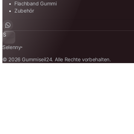
Flachband Gummi
Zubehör
S
Selenny
®
© 2026 Gummiseil24. Alle Rechte vorbehalten.