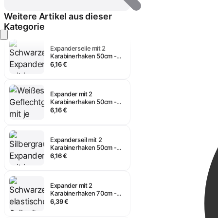
Schwarz
6,16 €
Weitere Artikel aus dieser
Kategorie
Anmelden
Expanderseile mit 2
Karabinerhaken 50cm -
Schwarz
6,16 €
Expander mit 2
Karabinerhaken 50cm -
Weiß
6,16 €
Expanderseil mit 2
Karabinerhaken 50cm -
ALU
6,16 €
Expander mit 2
Karabinerhaken 70cm -
Schwarz
6,39 €