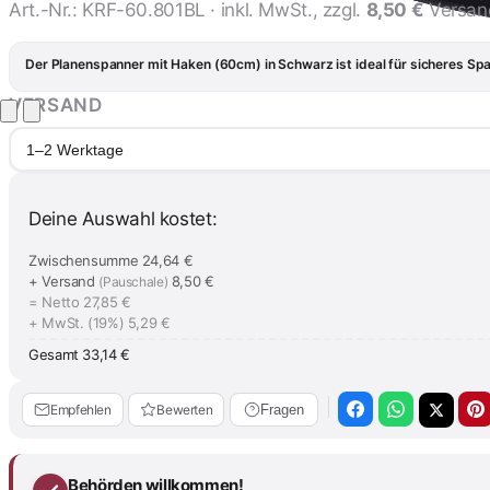
Art.-Nr.:
KRF-60.801BL
· inkl. MwSt., zzgl.
8,50 €
Versan
Der Planenspanner mit Haken (60cm) in Schwarz ist ideal für sicheres S
VERSAND
1–2 Werktage
Deine Auswahl kostet:
Zwischensumme
24,64 €
+ Versand
8,50 €
(Pauschale)
= Netto
27,85 €
+ MwSt. (19%)
5,29 €
Gesamt
33,14 €
Empfehlen
Bewerten
Fragen
Behörden willkommen!