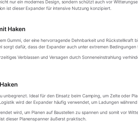
icht nur ein modernes Design, sondern schützt auch vor Witterungsein
n ist dieser Expander für intensive Nutzung konzipiert.
mit Haken
m Gummi, der eine hervorragende Dehnbarkeit und Rückstellkraft biet
hl sorgt dafür, dass der Expander auch unter extremen Bedingungen f
 vorzeitiges Verblassen und Versagen durch Sonneneinstrahlung verhinde
 Haken
 unbegrenzt. Ideal für den Einsatz beim Camping, um Zelte oder Plane
Logistik wird der Expander häufig verwendet, um Ladungen während d
wendet wird, um Planen auf Baustellen zu spannen und somit vor Witte
st dieser Planenspanner äußerst praktisch.