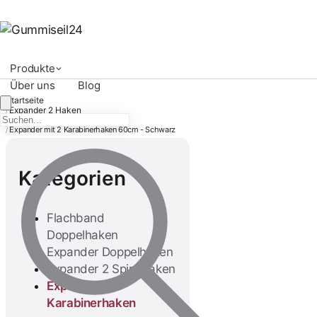
Produkte
Über uns
Blog
Startseite
Expander 2 Haken
/
Expander 2 Karabinerhaken
/
Expander mit 2 Karabinerhaken 60cm - Schwarz
/
Kategorien
Flachband
Doppelhaken
Expander Doppelhaken
Expander 2 Spiralhaken
Expander 2
Karabinerhaken
Expander mit 2
Karabinerhaken 40cm -