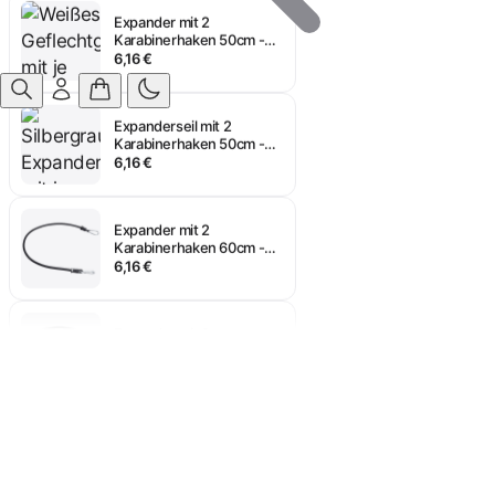
Expander mit 2
Karabinerhaken 50cm -
Weiß
6,16 €
Anmelden
Expanderseil mit 2
Karabinerhaken 50cm -
ALU
6,16 €
Expander mit 2
Karabinerhaken 60cm -
Schwarz
6,16 €
Expander mit 2
Karabinerhaken 70cm -
Schwarz
6,39 €
Expander mit 2
Karabinerhaken 40cm -
Schwarz
6,16 €