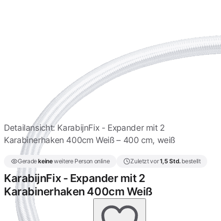
Expanderseile mit 2
Karabinerhaken 50cm -
Schwarz
6,16 €
Expander mit 2
Karabinerhaken 50cm -
Weiß
6,16 €
Expanderseil mit 2
Karabinerhaken 50cm -
ALU
6,16 €
Detailansicht: KarabijnFix - Expander mit 2
Karabinerhaken 400cm Weiß – 400 cm, weiß
Expander mit 2
Karabinerhaken 60cm -
Gerade
keine
weitere Person online
Zuletzt vor
1,5 Std.
bestellt
Schwarz
6,16 €
KarabijnFix - Expander mit 2
Karabinerhaken 400cm Weiß
Expander mit 2
Karabinerhaken 70cm -
Schwarz
6,39 €