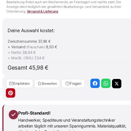
Bearbeitung findet auch am Wochenende, an Feiertagen und nachts statt. Die
Anzeige dient lediglich der gewählten Bearbeitungs- und Versandzeit zu Ihrer
Orientierung.
Versand & Lieferung
Deine Auswahl kostet:
Zwischensumme
37,48 €
+ Versand
8,50 €
(Pauschale)
= Netto
38,64 €
+ MwSt. (19%)
7,34 €
Gesamt
45,98 €
Empfehlen
Bewerten
Fragen
Profi-Standard!
Handwerker, Spediteure und Veranstaltungstechniker
arbeiten täglich mit unseren Spanngummis. Materialqualität,