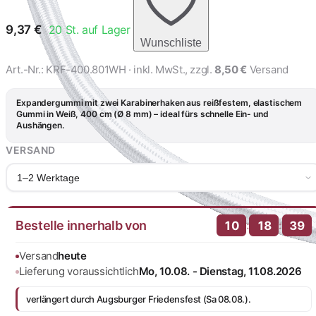
9,37
€
20
St. auf Lager
Wunschliste
Art.-Nr.:
KRF-400.801WH
· inkl. MwSt., zzgl.
8,50 €
Versand
Expandergummi mit zwei Karabinerhaken aus reißfestem, elastischem
Gummi in Weiß, 400 cm (Ø 8 mm) – ideal fürs schnelle Ein- und
Aushängen.
VERSAND
1–2 Werktage
Bestelle innerhalb von
:
:
10
18
38
Versand
heute
Lieferung voraussichtlich
Mo, 10.08. - Dienstag, 11.08.2026
verlängert durch Augsburger Friedensfest (Sa 08.08.).