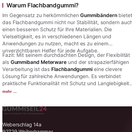
Warum Flachbandgummi?
Im Gegensatz zu herkömmlichen
Gummibändern
biete
das Flachbandgummi nicht nur Stabilität, sondern auc
einen besseren Schutz für Ihre Materialien. Die
Vielseitigkeit, es in verschiedenen Längen und
Anwendungen zu nutzen, macht es zu einem
unverzichtbaren Helfer für jede Aufgabe.
Fazit: Mit seinem durchdachten Design, der Flexibilität
als
Gummiband Meterware
und der strapazierfähigen
Verarbeitung ist das
Flachbandgummi
eine clevere
Lösung für zahlreiche Anwendungen. Es verbindet
praktische Funktionalität mit Schutz und Langlebigkeit 
ideal für Haushalt, Werkstatt oder kreative Projekte.
mehr …
Weberschlag 14a
92729 Weiherhammer