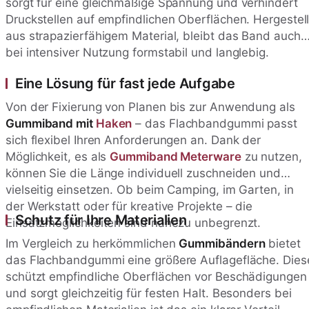
sorgt für eine gleichmäßige Spannung und verhindert
Druckstellen auf empfindlichen Oberflächen. Hergestell
aus strapazierfähigem Material, bleibt das Band auch
bei intensiver Nutzung formstabil und langlebig.
Eine Lösung für fast jede Aufgabe
Von der Fixierung von Planen bis zur Anwendung als
Gummiband mit
Haken
– das Flachbandgummi passt
sich flexibel Ihren Anforderungen an. Dank der
Möglichkeit, es als
Gummiband Meterware
zu nutzen,
können Sie die Länge individuell zuschneiden und
vielseitig einsetzen. Ob beim Camping, im Garten, in
der Werkstatt oder für kreative Projekte – die
Schutz für Ihre Materialien
Einsatzmöglichkeiten sind nahezu unbegrenzt.
Im Vergleich zu herkömmlichen
Gummibändern
bietet
das Flachbandgummi eine größere Auflagefläche. Dies
schützt empfindliche Oberflächen vor Beschädigungen
und sorgt gleichzeitig für festen Halt. Besonders bei