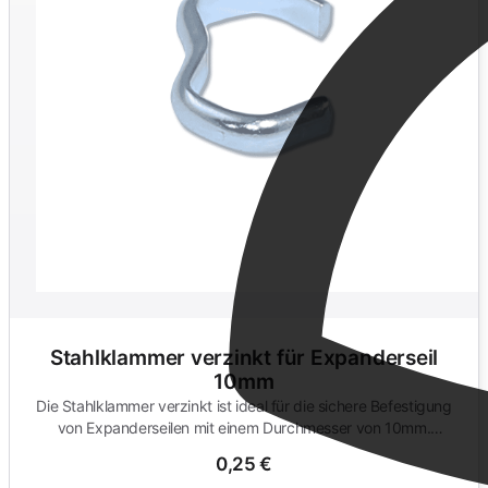
Stahlklammer verzinkt für Expanderseil
10mm
Die Stahlklammer verzinkt ist ideal für die sichere Befestigung
von Expanderseilen mit einem Durchmesser von 10mm.
Hochwertig und...
0,25 €