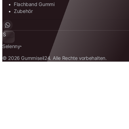
Flachband Gummi
Zubehör
S
Selenny
®
© 2026 Gummiseil24. Alle Rechte vorbehalten.