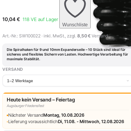
Expanderseil 8mm Ø
2,76 €
verchromt
10,04
€
118
VE auf Lager
Wunschliste
Art.-Nr.:
SW100022
· inkl. MwSt., zzgl.
8,50 €
Versand
Die Spiralhaken für 9 und 10mm Expanderseile – 10 Stück sind ideal für
sicheres und flexibles Sichern von Lasten. Hochwertige Verarbeitung für
maximale Stabilität.
VERSAND
1–2 Werktage
Heute kein Versand – Feiertag
Augsburger Friedensfest
Nächster Versand
Montag, 10.08.2026
Lieferung voraussichtlich
Di, 11.08. - Mittwoch, 12.08.2026