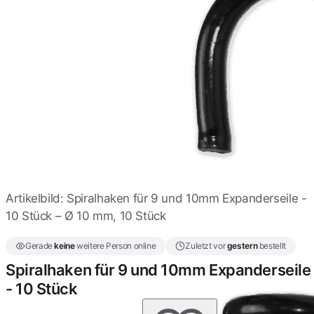
Spiralhaken für 8mm
Expanderseile - 10 Stück
5,98 €
Doppelspiralhaken für
4mm Expanderseil
0,95 €
Doppelspiralhaken für
6mm Gumiseil
1,11 €
Artikelbild: Spiralhaken für 9 und 10mm Expanderseile -
10 Stück – Ø 10 mm, 10 Stück
Doppelspiralhaken für
8mm Expander
Gerade
keine
weitere Person online
Zuletzt vor
gestern
bestellt
Gummiseile
1,11 €
Spiralhaken für 9 und 10mm Expanderseile
- 10 Stück
Spiralhaken mit
Zusatzhaken für