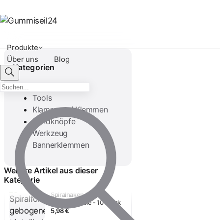
Produkte
Über uns
Blog
Kategorien
Haken
Tools
Klammern / Klemmen
Rundknöpfe
Werkzeug
Spiralhaken für 6mm
Bannerklemmen
Expanderseile - 10 Stück
5,53 €
Weitere Artikel aus dieser
Kategorie
Spiralhaken für 8mm
Expanderseile - 10 Stück
5,98 €