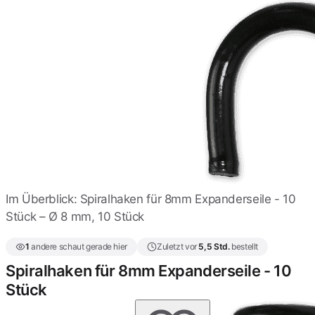
Spiralhaken für 9 und
10mm Expanderseile - 10
Stück
10,04 €
Doppelspiralhaken für
4mm Expanderseil
0,95 €
Doppelspiralhaken für
6mm Gumiseil
1,11 €
Im Überblick: Spiralhaken für 8mm Expanderseile - 10
Stück – Ø 8 mm, 10 Stück
Doppelspiralhaken für
8mm Expander
1
andere schaut gerade hier
Zuletzt vor
5,5 Std.
bestellt
Gummiseile
1,11 €
Spiralhaken für 8mm Expanderseile - 10
Stück
Spiralhaken mit
Zusatzhaken für