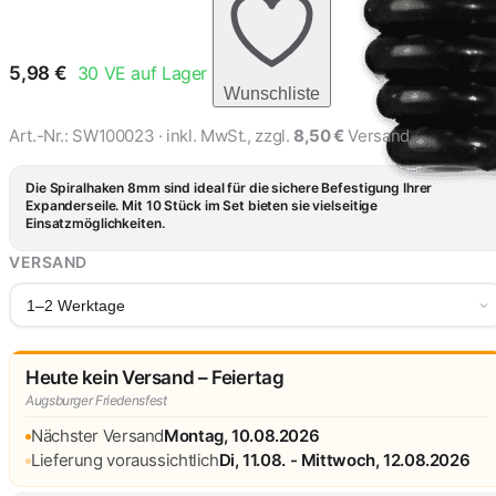
Expanderseil 8mm Ø
2,76 €
verchromt
5,98
€
30
VE auf Lager
Wunschliste
Art.-Nr.:
SW100023
· inkl. MwSt., zzgl.
8,50 €
Versand
Die Spiralhaken 8mm sind ideal für die sichere Befestigung Ihrer
Expanderseile. Mit 10 Stück im Set bieten sie vielseitige
Einsatzmöglichkeiten.
VERSAND
1–2 Werktage
Heute kein Versand – Feiertag
Augsburger Friedensfest
Nächster Versand
Montag, 10.08.2026
Lieferung voraussichtlich
Di, 11.08. - Mittwoch, 12.08.2026