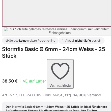
Gerade
keine
weitere Person online
Aktuell
nicht häufig
bestellt
Stormfix Basic Ø 6mm - 24cm Weiss - 25
Stück
38,50
€
1
VE auf Lager
Wunschliste
Art.-Nr.:
STFB-24.601WI
· inkl. MwSt., zzgl.
14,90 €
Versand
Der Stormfix Basic Ø 6mm – 24cm Weiss – 25 Stück ist ideal für sichere
Befestigungen. Nutzen Sie diese hochwertigen Produkte für Ihre