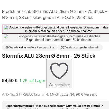
Produktansicht: Stormfix ALU 28cm Ø 8mm - 25 Stück –
Stormfix Standard 14cm x
8mm ALU 25 Stück
Ø 8 mm, 28 cm, silbergrau in Alu-Optik, 25 Stück
44,60 €
Stormfix Standard 16cm x
8mm ALU 25 Stück
44,60 €
Gerade
keine
weitere Person online
Zuletzt vor
gestern
bestellt
Stormfix ALU 28cm Ø 8mm - 25 Stück
Stormfix Standard 18cm x
8mm ALU 25 Stück
50,97 €
54,50
€
1
VE auf Lager
Stormfix Standard 20cm x
8mm ALU 25 Stück
Wunschliste
50,97 €
Art.-Nr.:
STF-28.801alu
· inkl. MwSt., zzgl.
14,90 €
Versand
Expandergummi mit Haken aus reißfestem Gummi, 28 cm (Ø 8 mm) in