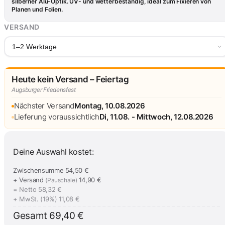
silberner Alu-Optik. UV- und wetterbeständig, ideal zum Fixieren von
Planen und Folien.
VERSAND
1–2 Werktage
Heute kein Versand – Feiertag
Augsburger Friedensfest
Nächster Versand
Montag, 10.08.2026
Lieferung voraussichtlich
Di, 11.08. - Mittwoch, 12.08.2026
Deine Auswahl kostet:
Zwischensumme
54,50 €
+ Versand
14,90 €
(Pauschale)
= Netto
58,32 €
+ MwSt. (19%)
11,08 €
Gesamt
69,40 €