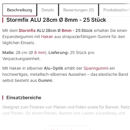
Beschreibung
Details
Bewertungen (0)
Produktsicherh
Stormfix ALU 28cm Ø 8mm - 25 Stück
Mit dem
Stormfix
ALU 28cm Ø
8mm
- 25 Stück
erhalten Sie einen
Expandergummi mit
Haken
aus strapazierfähigem Gummi für den
täglichen Einsatz.
Maße:
28 cm (Ø
8 mm
).
Lieferung:
25 Stück pro
Verpackungseinheit.
Mit Haken in silberner
Alu-Optik
erhält der
Spanngummi
ein
hochwertiges, metallisch-silbernes Aussehen – das elastische Band
selbst besteht aus
Gummi
.
Einsatzbereiche
Geeignet zum Fixieren von Planen und Folien sowie für Banner, Net
und Planen. So sitzen Planen, Banner und Lasten zuverlässig und