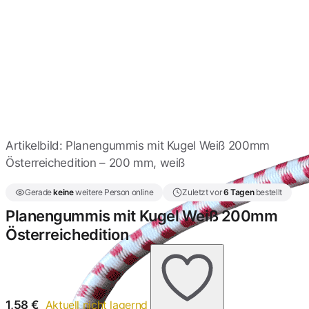
Optik 200mm
1,33 €
Expanderschlingen mit
Kunststoffkugel 200mm
1,33 €
Expander mit Kugel
200mm Neonorange
1,33 €
Artikelbild: Planengummis mit Kugel Weiß 200mm
Österreichedition – 200 mm, weiß
Gummischlaufen mit
Kugel 200mm Neongrün
Gerade
keine
weitere Person online
Zuletzt vor
6 Tagen
bestellt
1,33 €
Planengummis mit Kugel Weiß 200mm
Österreichedition
Spanngummis mit Kugel
200 mm Neongelb
1,33 €
1,58
€
Aktuell nicht lagernd