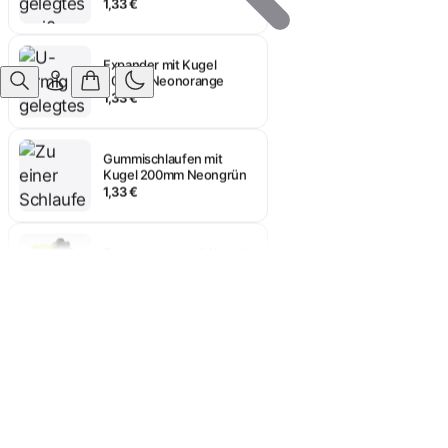
Expander mit Kugel
200mm Neonorange
Anmelden
1,33 €
Gummischlaufen mit
Kugel 200mm Neongrün
1,33 €
Spanngummis mit Kugel
200 mm Neongelb
1,33 €
Spannfix mit Kugel
200mm Schwarz
1,33 €
Bannergummis mit
Kunststoffkugel ALU-