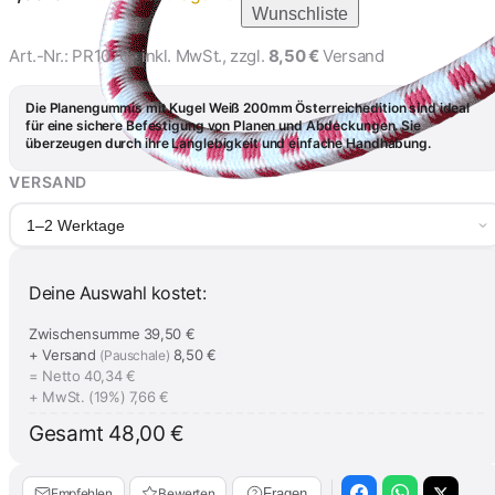
Wunschliste
Art.-Nr.:
PR1076
· inkl. MwSt., zzgl.
8,50 €
Versand
Die Planengummis mit Kugel Weiß 200mm Österreichedition sind ideal
für eine sichere Befestigung von Planen und Abdeckungen. Sie
überzeugen durch ihre Langlebigkeit und einfache Handhabung.
VERSAND
1–2 Werktage
Deine Auswahl kostet:
Zwischensumme
39,50 €
+ Versand
8,50 €
(Pauschale)
= Netto
40,34 €
+ MwSt. (19%)
7,66 €
Gesamt
48,00 €
Empfehlen
Bewerten
Fragen