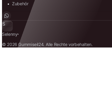
Zubehör
S
Selenny
®
© 2026 Gummiseil24. Alle Rechte vorbehalten.