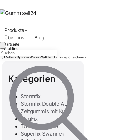
Produkte
Über uns
Blog
Startseite
Profiline
/
MultiFix
/
MultiFix Spanner 45cm Weiß für die Transportsicherung
/
Kategorien
Stormfix
Stormfix Double ALU
Zeltgummis mit Kugel
FlagFix
Tornadofix ALU
Superfix Swannek