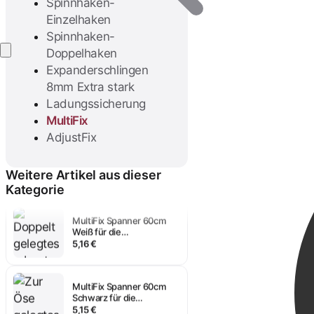
Spinnhaken-
Einzelhaken
Spinnhaken-
Anmelden
Doppelhaken
Expanderschlingen
8mm Extra stark
Ladungssicherung
MultiFix
AdjustFix
MultiFix Spanner 45cm
Schwarz für die
Transportsicherung
4,54 €
Weitere Artikel aus dieser
Kategorie
MultiFix Spanner 60cm
Weiß für die
Transportsicherung
5,16 €
MultiFix Spanner 60cm
Schwarz für die
Transportsicherung
5,15 €