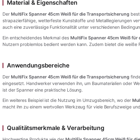
Material & Eigenschaften
Der
MultiFix Spanner 45cm Weiß für die Transportsicherung
beste
strapazierfähige, wetterfeste Kunststoffe und Metalllegierungen v
auch eine zuverlässige Funktionalität unter verschiedenen Bedingu
Ein entscheidendes Merkmal des
MultiFix Spanner 45cm Weiß für 
Nutzern problemlos bedient werden kann. Zudem bietet die weiße Fa
Anwendungsbereiche
Der
MultiFix Spanner 45cm Weiß für die Transportsicherung
finde
eingesetzt. Handwerker verwenden ihn, um Baumaterialien oder Wer
ist der Spanner eine praktische Lösung.
Ein weiteres Beispiel ist die Nutzung im Umzugsbereich, wo der
Mul
macht ihn zu einem wertvollen Werkzeug für viele Berufszweige un
Qualitätsmerkmale & Verarbeitung
Hochwertige Produkte wie der
MultiFix Spanner 45cm Weiß für di