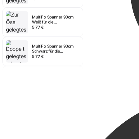
MultiFix Spanner 90cm
Weiß für die
Transportsicherung
5,77 €
MultiFix Spanner 90cm
Schwarz für die
Transportsicherung
5,77 €
MultiFix Spanner 120cm
Weiß für die
Transportsicherung
6,18 €
MultiFix Spanner 45cm
Schwarz für die
Transportsicherung
4,54 €
MultiFix Spanner 60cm
Weiß für die
Transportsicherung
5,16 €