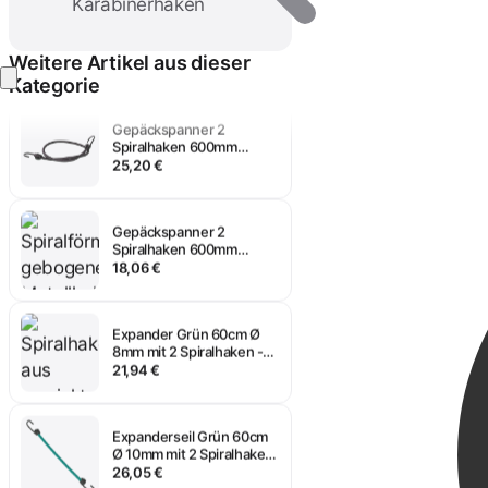
Expander 2 Spiralhaken
Karabinerhaken
400mm schwarz 8mm - 10
Stück
15,80 €
Weitere Artikel aus dieser
Anmelden
Kategorie
Gepäckspanner 2
Spiralhaken 600mm
schwarz 10mm - 10 Stück
25,20 €
Gepäckspanner 2
Spiralhaken 600mm
schwarz 8mm - 10 Stück
18,06 €
Expander Grün 60cm Ø
8mm mit 2 Spiralhaken -
10 Stück
21,94 €
Expanderseil Grün 60cm
Ø 10mm mit 2 Spiralhaken
- 10 Stück
26,05 €