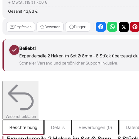
+ MwSt. (19%)
7,00 €
Gesamt
43,83 €
Empfehlen
Bewerten
Fragen
Beliebt!
Expanderseile 2 Haken im Set Ø 8mm - 8 Stück überzeugt durch
Schneller Versand und persönlicher Support inklusive.
Widerruf erklären
Beschreibung
Details
Bewertungen (0)
Datenb
Expanderseile 2 Haken im Set Ø 8mm - 8 Stück: 