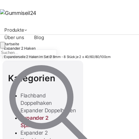
Produkte
Über uns
Blog
Startseite
Expander 2 Haken
/
Expander 2 Spiralhaken
/
Expanderseile 2 Haken im Set Ø 8mm - 8 Stück je 2 x 40/60/80/100cm
/
Kategorien
Flachband
Doppelhaken
Expander Doppelhaken
Expander 2
Spiralhaken
Expander 2