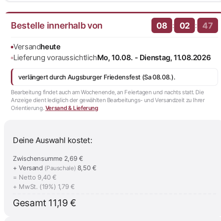
Bestelle innerhalb von
:
:
08
02
46
Versand
heute
Lieferung voraussichtlich
Mo, 10.08. - Dienstag, 11.08.2026
verlängert durch Augsburger Friedensfest (Sa 08.08.).
Bearbeitung findet auch am Wochenende, an Feiertagen und nachts statt. Die
Anzeige dient lediglich der gewählten Bearbeitungs- und Versandzeit zu Ihrer
Orientierung.
Versand & Lieferung
Deine Auswahl kostet:
Zwischensumme
2,69 €
+ Versand
8,50 €
(Pauschale)
= Netto
9,40 €
+ MwSt. (19%)
1,79 €
Gesamt
11,19 €