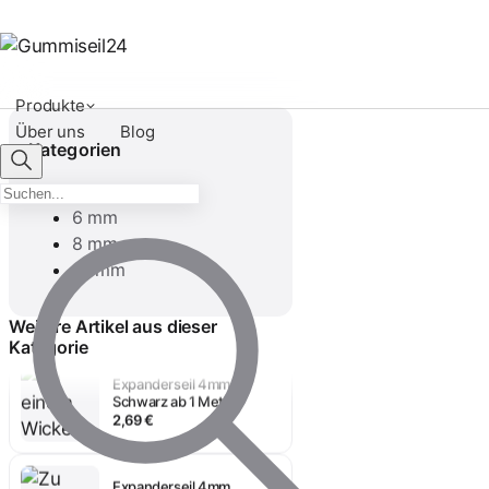
Produkte
Über uns
Blog
Kategorien
4 mm
6 mm
8 mm
10 mm
Weitere Artikel aus dieser
Kategorie
Expanderseil 4mm
Schwarz ab 1 Meter
2,69 €
Expanderseil 4mm