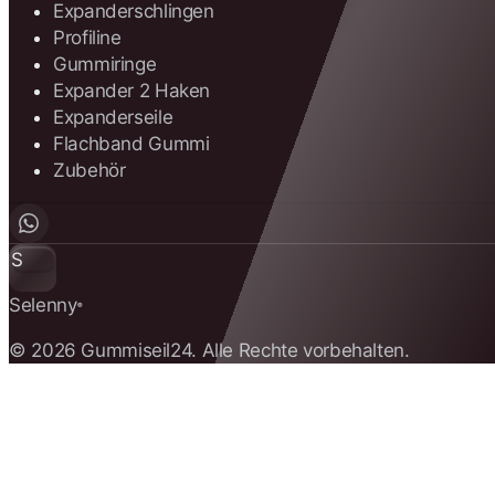
Expanderschlingen
Profiline
Gummiringe
Expander 2 Haken
Expanderseile
Flachband Gummi
Zubehör
S
Selenny
®
© 2026 Gummiseil24. Alle Rechte vorbehalten.