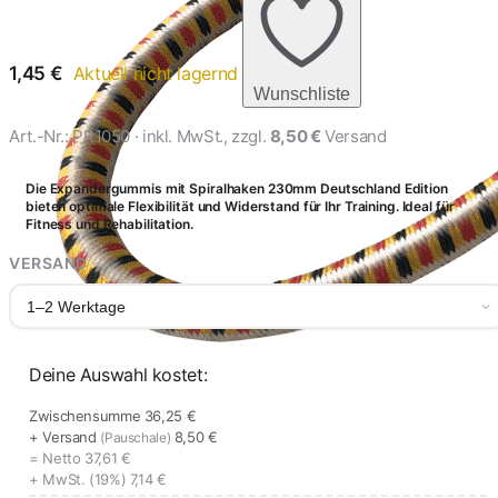
230mm - schwarz
1,85 €
1,45
€
Aktuell nicht lagernd
Wunschliste
Art.-Nr.:
PR1050
· inkl. MwSt., zzgl.
8,50 €
Versand
Die Expandergummis mit Spiralhaken 230mm Deutschland Edition
bieten optimale Flexibilität und Widerstand für Ihr Training. Ideal für
Fitness und Rehabilitation.
VERSAND
1–2 Werktage
Deine Auswahl kostet:
Zwischensumme
36,25 €
+ Versand
8,50 €
(Pauschale)
= Netto
37,61 €
+ MwSt. (19%)
7,14 €