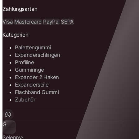
Zahlungsarten
Visa
Mastercard
PayPal
SEPA
Kategorien
Palettengummi
Expanderschlingen
Profiline
Gummiringe
Expander 2 Haken
Expanderseile
Flachband Gummi
Zubehör
S
Selenny
®