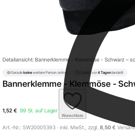
Detailansicht: Bannerklemme - Klemmöse - Schwarz – s
Gerade
keine
weitere Person online
Zuletzt vor
4 Tagen
bestellt
Bannerklemme - Klemmöse - Sch
1,52
€
99
St. auf Lager
Wunschliste
Art.-Nr.:
SW20005393
· inkl. MwSt., zzgl.
8,50 €
Versan