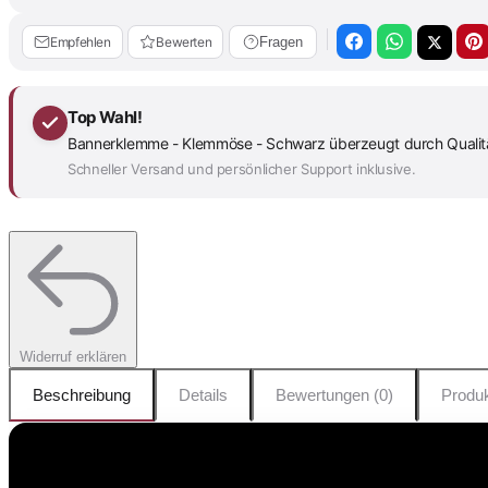
Empfehlen
Bewerten
Fragen
Top Wahl!
Bannerklemme - Klemmöse - Schwarz überzeugt durch Qualität 
Schneller Versand und persönlicher Support inklusive.
Widerruf erklären
Beschreibung
Details
Bewertungen (0)
Produk