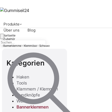
Produkte
Über uns
Blog
Startseite
Zubehör
/
Bannerklemmen
/
Bannerklemme - Klemmöse - Schwarz
/
Kategorien
Haken
Tools
Klammern / Klemmen
Rundknöpfe
Werkzeug
Bannerklemmen