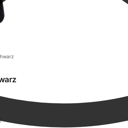
chwarz
warz
d