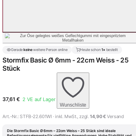
Gerade
keine
weitere Person online
Heute schon
1×
bestellt
Stormfix Basic Ø 6mm - 22cm Weiss - 25
Stück
37,61
€
2
VE auf Lager
Wunschliste
Art.-Nr.:
STFB-22.601WI
· inkl. MwSt., zzgl.
14,90 €
Versand
Die Stormfix Basic Ø 6mm – 22cm Weiss – 25 Stück sind ideale
Befestigungselemente für vielfältige Anwendungen. Hohe Stabilität und