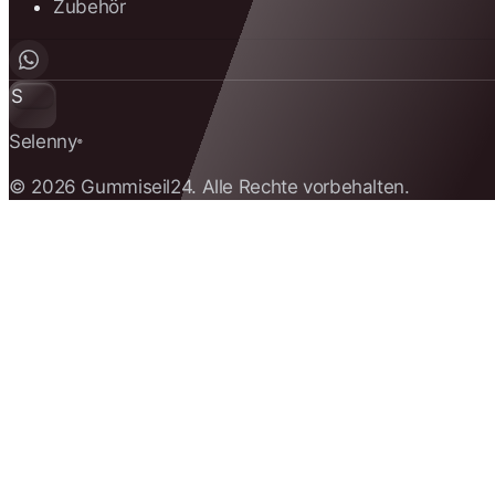
Zubehör
S
Selenny
®
© 2026 Gummiseil24. Alle Rechte vorbehalten.