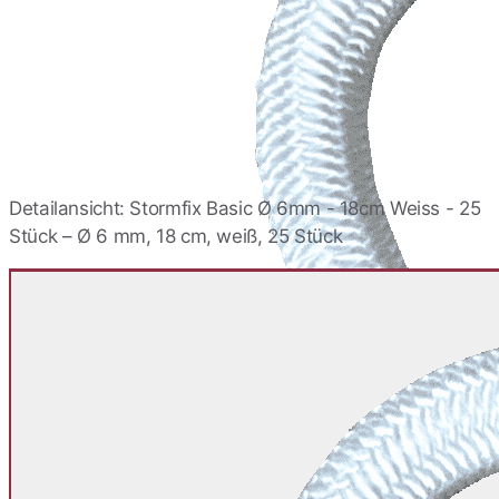
Stormfix Basic Ø 6mm -
10cm Schwarz - 25 Stück
28,76 €
Stormfix Basic Ø 6mm -
12cm ALU - 25 Stück
30,44 €
Detailansicht: Stormfix Basic Ø 6mm - 18cm Weiss - 25
Stück – Ø 6 mm, 18 cm, weiß, 25 Stück
Stormfix Basic Ø 6mm -
12cm Weiss - 25 Stück
30,44 €
Stormfix Basic Ø 6mm -
12cm Schwarz - 25 Stück
30,44 €