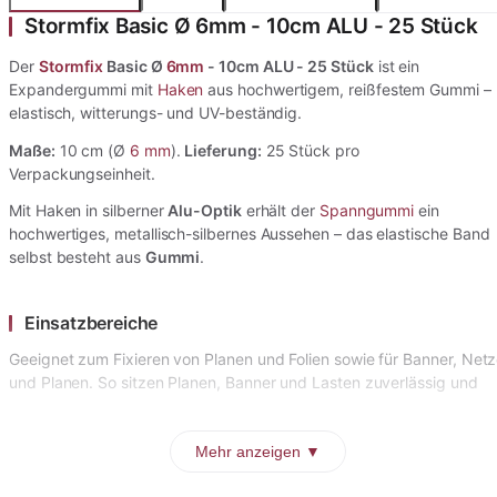
Stormfix Basic Ø 6mm - 10cm ALU - 25 Stück
Der
Stormfix
Basic Ø
6mm
- 10cm ALU - 25 Stück
ist ein
Expandergummi mit
Haken
aus hochwertigem, reißfestem Gummi –
elastisch, witterungs- und UV-beständig.
Maße:
10 cm (Ø
6 mm
).
Lieferung:
25 Stück pro
Verpackungseinheit.
Mit Haken in silberner
Alu-Optik
erhält der
Spanngummi
ein
hochwertiges, metallisch-silbernes Aussehen – das elastische Band
selbst besteht aus
Gummi
.
Einsatzbereiche
Geeignet zum Fixieren von Planen und Folien sowie für Banner, Net
und Planen. So sitzen Planen, Banner und Lasten zuverlässig und
Mehr anzeigen ▼