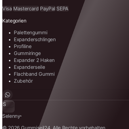
Visa
Mastercard
PayPal
SEPA
Kategorien
Palettengummi
Expanderschlingen
Profiline
Gummiringe
Expander 2 Haken
Expanderseile
Flachband Gummi
Zubehör
S
Selenny
®
© 2026 Gummiseil24. Alle Rechte vorbehalten.