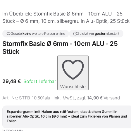
Im Überblick: Stormfix Basic Ø 6mm - 10cm ALU - 25
Stormfix Basic Ø 6mm -
12cm ALU - 25 Stück
Stück – Ø 6 mm, 10 cm, silbergrau in Alu-Optik, 25 Stück
30,44 €
Gerade
keine
weitere Person online
Zuletzt vor
gestern
bestellt
Stormfix Basic Ø 6mm -
Stormfix Basic Ø 6mm - 10cm ALU - 25
12cm Weiss - 25 Stück
Stück
30,44 €
Stormfix Basic Ø 6mm -
12cm Schwarz - 25 Stück
30,44 €
29,48
€
Sofort lieferbar
Wunschliste
Stormfix Basic Ø 6mm -
Art.-Nr.:
STFB-10.601alu
· inkl. MwSt., zzgl.
14,90 €
Versand
14cm ALU - 25 Stück
30,87 €
Expandergummi mit Haken aus reißfestem, elastischem Gummi in
silberner Alu-Optik, 10 cm (Ø 6 mm) – ideal zum Fixieren von Planen und
Folien.