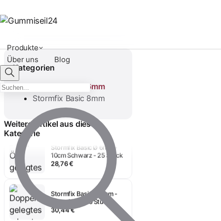
Produkte
Über uns
Blog
Kategorien
Stormfix Basic 6mm
Stormfix Basic Ø 6mm -
Stormfix Basic 8mm
10cm Weiss - 25 Stück
28,76 €
Weitere Artikel aus dieser
Kategorie
Stormfix Basic Ø 6mm -
10cm Schwarz - 25 Stück
28,76 €
Stormfix Basic Ø 6mm -
12cm ALU - 25 Stück
30,44 €