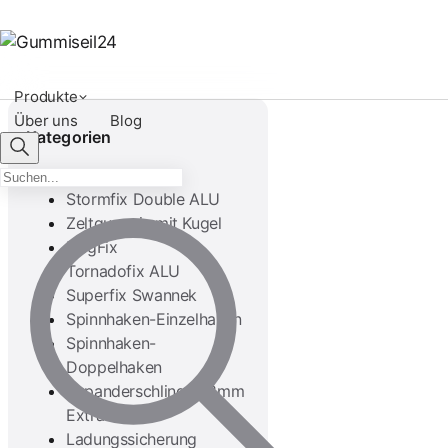
Produkte
Über uns
Blog
Kategorien
Stormfix
Stormfix Double ALU
Zeltgummis mit Kugel
FlagFix
Tornadofix ALU
Superfix Swannek
Spinnhaken-Einzelhaken
Spinnhaken-
Doppelhaken
Expanderschlingen 8mm
Extra stark
Ladungssicherung