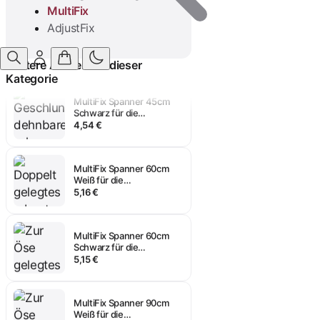
MultiFix
MultiFix Spanner 45cm
AdjustFix
Weiß für die
Transportsicherung
4,54 €
Anmelden
Weitere Artikel aus dieser
Kategorie
MultiFix Spanner 45cm
Schwarz für die
Transportsicherung
4,54 €
MultiFix Spanner 60cm
Weiß für die
Transportsicherung
5,16 €
MultiFix Spanner 60cm
Schwarz für die
Transportsicherung
5,15 €
MultiFix Spanner 90cm
Weiß für die
Transportsicherung
5,77 €