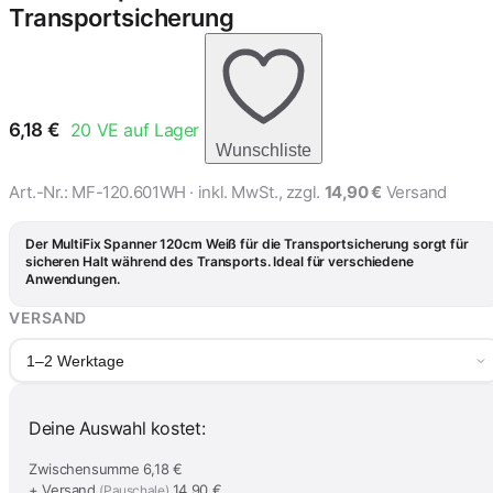
Schwarz für die
Transportsicherung
Transportsicherung
5,15 €
MultiFix Spanner 90cm
Weiß für die
Transportsicherung
5,77 €
6,18
€
20
VE auf Lager
Wunschliste
MultiFix Spanner 90cm
Art.-Nr.:
MF-120.601WH
· inkl. MwSt., zzgl.
14,90 €
Versand
Schwarz für die
Transportsicherung
5,77 €
Der MultiFix Spanner 120cm Weiß für die Transportsicherung sorgt für
sicheren Halt während des Transports. Ideal für verschiedene
Anwendungen.
VERSAND
1–2 Werktage
Deine Auswahl kostet:
Zwischensumme
6,18 €
+ Versand
14,90 €
(Pauschale)