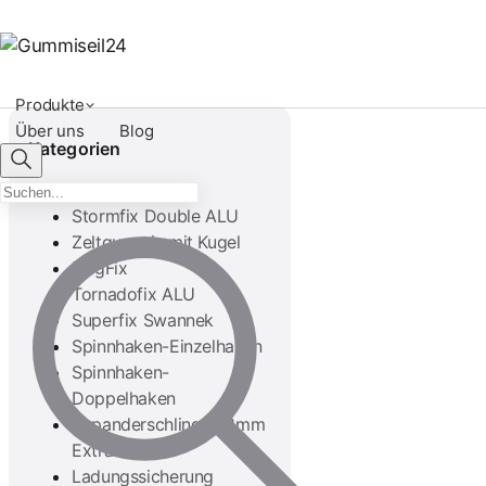
Produkte
Über uns
Blog
Kategorien
Stormfix
Stormfix Double ALU
Zeltgummis mit Kugel
FlagFix
Tornadofix ALU
Superfix Swannek
Spinnhaken-Einzelhaken
Spinnhaken-
Doppelhaken
Expanderschlingen 8mm
Extra stark
Ladungssicherung