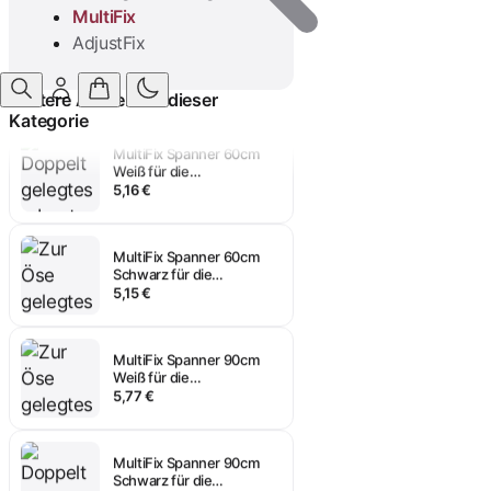
MultiFix
MultiFix Spanner 45cm
AdjustFix
Weiß für die
Transportsicherung
4,54 €
Anmelden
Weitere Artikel aus dieser
Kategorie
MultiFix Spanner 60cm
Weiß für die
Transportsicherung
5,16 €
MultiFix Spanner 60cm
Schwarz für die
Transportsicherung
5,15 €
MultiFix Spanner 90cm
Weiß für die
Transportsicherung
5,77 €
MultiFix Spanner 90cm
Schwarz für die
Transportsicherung
5,77 €