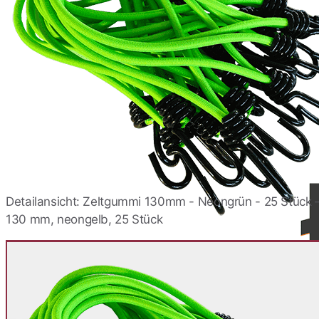
Expanderschlingen
130mm Weiß Spiralhaken
1,20 €
Expander mit Spiralhaken
130mm Königsblau
1,20 €
Spannschlaufe 130mm -
Neonorange - Spiralhaken
1,20 €
Detailansicht: Zeltgummi 130mm - Neongrün - 25 Stück 
130 mm, neongelb, 25 Stück
Expanderschlingen
130mm - Neongelb
1,20 €
Spanngummi
Edelstahlspiralhaken