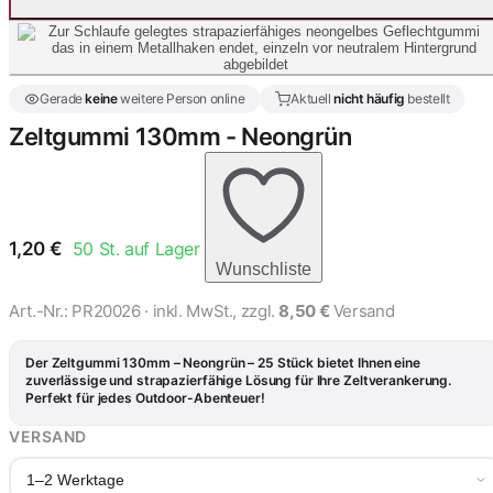
Gerade
keine
weitere Person online
Aktuell
nicht häufig
bestellt
Zeltgummi 130mm - Neongrün
1,20
€
50
St. auf Lager
Wunschliste
Art.-Nr.:
PR20026
· inkl. MwSt., zzgl.
8,50 €
Versand
Der Zeltgummi 130mm – Neongrün – 25 Stück bietet Ihnen eine
zuverlässige und strapazierfähige Lösung für Ihre Zeltverankerung.
Perfekt für jedes Outdoor-Abenteuer!
VERSAND
1–2 Werktage