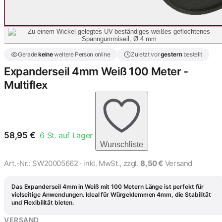
Gerade
keine
weitere Person online
Zuletzt vor
gestern
bestellt
Expanderseil 4mm Weiß 100 Meter -
Multiflex
58,95
€
6
St. auf Lager
Wunschliste
Art.-Nr.:
SW20005662
· inkl. MwSt., zzgl.
8,50 €
Versand
Das Expanderseil 4mm in Weiß mit 100 Metern Länge ist perfekt für
vielseitige Anwendungen. Ideal für Würgeklemmen 4mm, die Stabilität
und Flexibilität bieten.
VERSAND