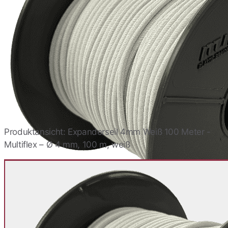
Produktansicht: Expanderseil 4mm Weiß 100 Meter -
Multiflex – Ø 4 mm, 100 m, weiß