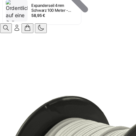
Expanderseil 4mm
Schwarz 100 Meter -
Multiflex
58,95 €
Anmelden