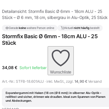
Detailansicht: Stormfix Basic Ø 6mm - 18cm ALU - 25
Stormfix Basic Ø 6mm -
10cm Schwarz - 25 Stück
Stück – Ø 6 mm, 18 cm, silbergrau in Alu-Optik, 25 Stück
28,76 €
Gerade
keine
weitere Person online
Aktuell
nicht häufig
bestellt
Stormfix Basic Ø 6mm -
Stormfix Basic Ø 6mm - 18cm ALU - 25
12cm ALU - 25 Stück
Stück
30,44 €
Stormfix Basic Ø 6mm -
12cm Weiss - 25 Stück
30,44 €
34,08
€
Sofort lieferbar
Wunschliste
Stormfix Basic Ø 6mm -
Art.-Nr.:
STFB-18.601ALU
· inkl. MwSt., zzgl.
14,90 €
Versand
12cm Schwarz - 25 Stück
30,44 €
Expandergummi mit Haken (18 cm (Ø 6 mm)) in silberner Alu-Optik –
reißfest und sicher, drinnen wie draußen. Ideal zum Spannen von Planen
und Abdeckungen.