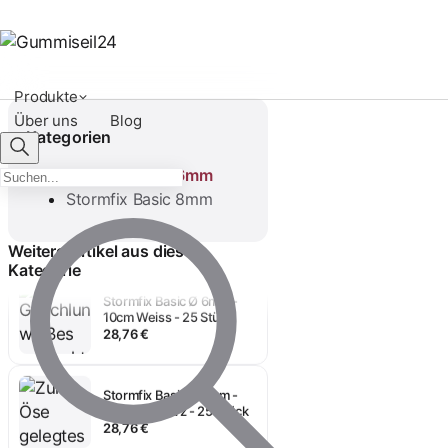
Produkte
Über uns
Blog
Kategorien
Stormfix Basic 6mm
Stormfix Basic Ø 6mm -
Stormfix Basic 8mm
10cm ALU - 25 Stück
29,48 €
Weitere Artikel aus dieser
Kategorie
Stormfix Basic Ø 6mm -
10cm Weiss - 25 Stück
28,76 €
Stormfix Basic Ø 6mm -
10cm Schwarz - 25 Stück
28,76 €