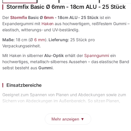
Stormfix Basic Ø 6mm - 18cm ALU - 25 Stück
Der
Stormfix
Basic Ø
6mm
- 18cm ALU - 25 Stück
ist ein
Expandergummi mit
Haken
aus hochwertigem, reißfestem Gummi –
elastisch, witterungs- und UV-beständig.
Maße:
18 cm (Ø
6 mm
).
Lieferung:
25 Stück pro
Verpackungseinheit.
Mit Haken in silberner
Alu-Optik
erhält der
Spanngummi
ein
hochwertiges, metallisch-silbernes Aussehen – das elastische Band
selbst besteht aus
Gummi
.
Einsatzbereiche
Geeignet zum Spannen von Planen und Abdeckungen sowie zum
Sichern von Abdeckungen im Außenbereich. So sitzen Planen,
Mehr anzeigen ▼