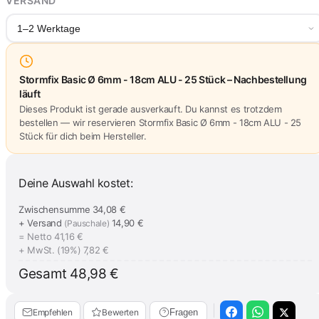
VERSAND
1–2 Werktage
Stormfix Basic Ø 6mm - 18cm ALU - 25 Stück – Nachbestellung
läuft
Dieses Produkt ist gerade ausverkauft. Du kannst es trotzdem
bestellen — wir reservieren Stormfix Basic Ø 6mm - 18cm ALU - 25
Stück für dich beim Hersteller.
Deine Auswahl kostet:
Zwischensumme
34,08 €
+ Versand
14,90 €
(Pauschale)
= Netto
41,16 €
+ MwSt. (19%)
7,82 €
Gesamt
48,98 €
Empfehlen
Bewerten
Fragen