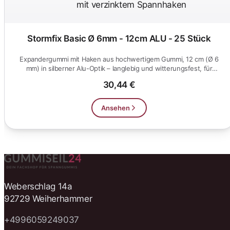
Stormfix Basic Ø 6mm - 12cm ALU - 25 Stück
Expandergummi mit Haken aus hochwertigem Gummi, 12 cm (Ø 6
mm) in silberner Alu-Optik – langlebig und witterungsfest, für
Werbeban...
30,44 €
Ansehen
Weberschlag 14a
92729 Weiherhammer
+4996059249037