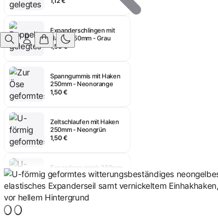
Expanderschlingen mit
Haken 250mm - Grau
Anmelden
1,50 €
Spanngummis mit Haken
250mm - Neonorange
1,50 €
Zeltschlaufen mit Haken
250mm - Neongrün
1,50 €
Expandergummis 250mm
schwarz Haken
0,98 €
Expandergummi -
Spanngummi 250mm