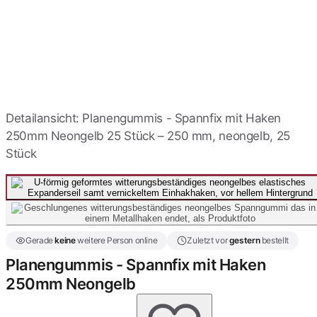
Weiß Haken
1,12 €
Expanderschlingen mit
Haken 250mm - Grau
1,50 €
Detailansicht: Planengummis - Spannfix mit Haken
Spanngummis mit Haken
250mm - Neonorange
250mm Neongelb 25 Stück – 250 mm, neongelb, 25
1,50 €
Stück
Zeltschlaufen mit Haken
250mm - Neongrün
1,50 €
Gerade
keine
weitere Person online
Zuletzt vor
gestern
bestellt
Planengummis - Spannfix mit Haken
250mm Neongelb