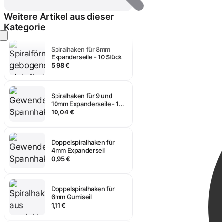
5,53 €
Weitere Artikel aus dieser
Kategorie
Anmelden
Spiralhaken für 8mm
Expanderseile - 10 Stück
5,98 €
Spiralhaken für 9 und
10mm Expanderseile - 10
Stück
10,04 €
Doppelspiralhaken für
4mm Expanderseil
0,95 €
Doppelspiralhaken für
6mm Gumiseil
1,11 €