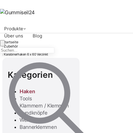
Produkte
Über uns
Blog
Startseite
Zubehör
/
Haken
/
Karabinerhaken 6 x 60 Verzinkt
/
Kategorien
Haken
Tools
Klammern / Klemmen
Rundknöpfe
Werkzeug
Bannerklemmen
Spiralhaken für 6mm
Expanderseile - 10 Stück