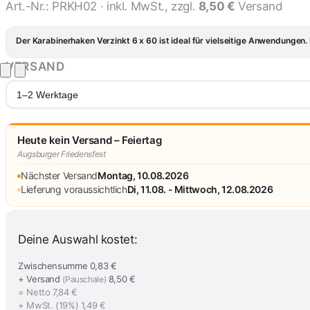
Art.-Nr.:
PRKH02
· inkl. MwSt., zzgl.
8,50 €
Versand
Der Karabinerhaken Verzinkt 6 x 60 ist ideal für vielseitige Anwendungen.
VERSAND
1–2 Werktage
Heute kein Versand – Feiertag
Augsburger Friedensfest
Nächster Versand
Montag, 10.08.2026
Lieferung voraussichtlich
Di, 11.08. - Mittwoch, 12.08.2026
Deine Auswahl kostet:
Zwischensumme
0,83 €
+ Versand
8,50 €
(Pauschale)
= Netto
7,84 €
+ MwSt. (19%)
1,49 €