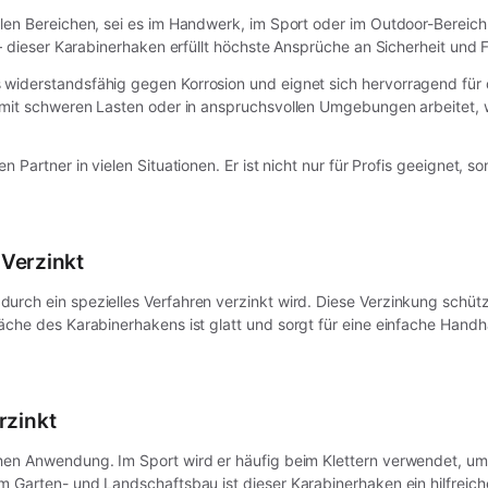
elen Bereichen, sei es im Handwerk, im Sport oder im Outdoor-Bereich. 
 dieser Karabinerhaken erfüllt höchste Ansprüche an Sicherheit und Fu
iderstandsfähig gegen Korrosion und eignet sich hervorragend für den 
g mit schweren Lasten oder in anspruchsvollen Umgebungen arbeitet, 
 Partner in vielen Situationen. Er ist nicht nur für Profis geeignet, s
 Verzinkt
durch ein spezielles Verfahren verzinkt wird. Diese Verzinkung schü
läche des Karabinerhakens ist glatt und sorgt für eine einfache Ha
rzinkt
hen Anwendung. Im Sport wird er häufig beim Klettern verwendet, um 
m Garten- und Landschaftsbau ist dieser Karabinerhaken ein hilfreic