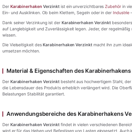
Der
Karabinerhaken
Verzinkt
ist ein unverzichtbares
Zubehör
in vi
Ein- und Ausklinken. Ob beim Klettern, Segeln oder in der
Industrie
–
Dank seiner Verzinkung ist der
Karabinerhaken Verzinkt
besonders w
auf Langlebigkeit und Zuverlässigkeit legen. Jeder, der regelmäßi
wissen.
Die Vielseitigkeit des
Karabinerhaken Verzinkt
macht ihn zum idealen
umsetzen möchten.
Material & Eigenschaften des Karabinerhakens
Der
Karabinerhaken Verzinkt
besteht aus hochwertigem Stahl, der 
die Lebensdauer des Produkts erheblich verlängert wird. Die Oberf
Belastungen Stabilität garantiert.
Anwendungsbereiche des Karabinerhakens Ve
Der
Karabinerhaken Verzinkt
findet in vielen verschiedenen Bereic
wird er für das Heben und Befestigen von Lasten eingesetzt. Auch i