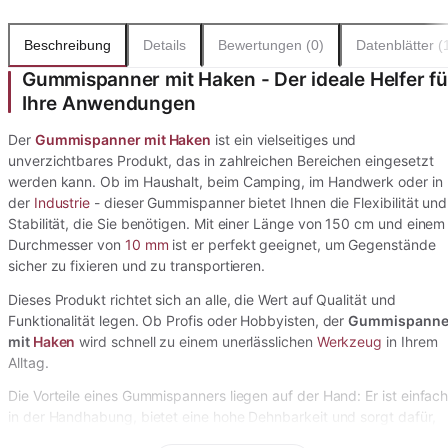
Beschreibung
Details
Bewertungen (0)
Datenblätter (
Gummispanner mit Haken - Der ideale Helfer fü
Ihre Anwendungen
Der
Gummispanner mit Haken
ist ein vielseitiges und
unverzichtbares Produkt, das in zahlreichen Bereichen eingesetzt
werden kann. Ob im Haushalt, beim Camping, im Handwerk oder in
der
Industrie
- dieser Gummispanner bietet Ihnen die Flexibilität und
Stabilität, die Sie benötigen. Mit einer Länge von 150 cm und einem
Durchmesser von
10 mm
ist er perfekt geeignet, um Gegenstände
sicher zu fixieren und zu transportieren.
Dieses Produkt richtet sich an alle, die Wert auf Qualität und
Funktionalität legen. Ob Profis oder Hobbyisten, der
Gummispanne
mit
Haken
wird schnell zu einem unerlässlichen
Werkzeug
in Ihrem
Alltag.
Die Vorteile eines Gummispanners liegen auf der Hand: Er ist einfac
in der Handhabung, bietet eine hohe Dehnbarkeit und sorgt dafür,