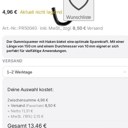
4,96
€
Aktuell nicht lagernd
Wunschliste
Art.-Nr.:
PR50040
· inkl. MwSt., zzgl.
8,50 €
Versand
Der Gummispanner mit Haken bietet eine optimale Spannkraft. Mit einer
Länge von 150 cm und einem Durchmesser von 10 mm eignet er sich
perfekt für vielfältige Anwendungen.
VERSAND
1–2 Werktage
Deine Auswahl kostet:
Zwischensumme
4,96 €
+ Versand
8,50 €
(Pauschale)
= Netto
11,31 €
+ MwSt. (19%)
2,15 €
Gesamt
13,46 €