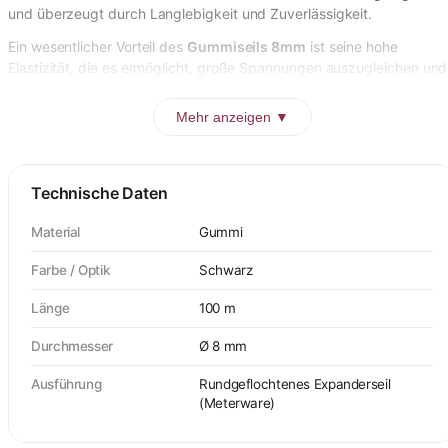
und überzeugt durch Langlebigkeit und Zuverlässigkeit.
Ein wesentlicher Vorteil des
Gummiseils 8mm
ist seine hohe
Elastizität, die es ermöglicht, große Spannungen auszugleichen und
Mehr anzeigen ▼
Technische Daten
Material
Gummi
Farbe / Optik
Schwarz
Länge
100 m
Durchmesser
Ø 8 mm
Ausführung
Rundgeflochtenes Expanderseil
(Meterware)