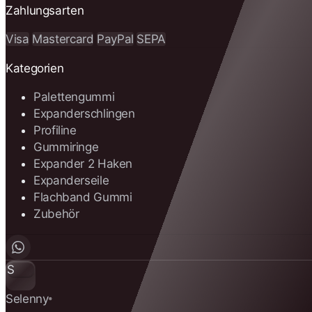
Zahlungsarten
Visa
Mastercard
PayPal
SEPA
Kategorien
Palettengummi
Expanderschlingen
Profiline
Gummiringe
Expander 2 Haken
Expanderseile
Flachband Gummi
Zubehör
S
Selenny
®