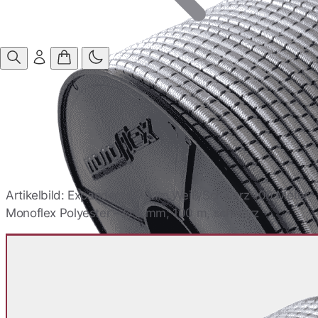
Anmelden
Artikelbild: Expanderseil 8mm Weiß/Schwarz 100 Meter
Monoflex Polyester – Ø 8 mm, 100 m, schwarz