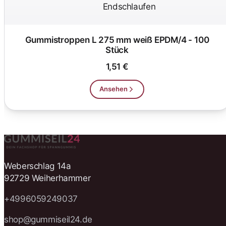
Gummistroppen L 275 mm weiß EPDM/4 - 100
Stück
1,51 €
Ansehen
Weberschlag 14a
92729 Weiherhammer
+4996059249037
shop@gummiseil24.de