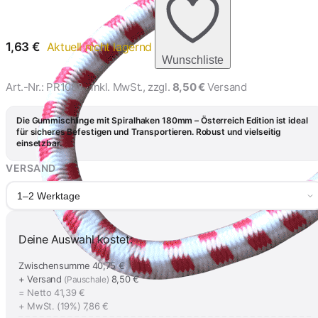
Spiralhaken
1,58 €
1,63
€
Aktuell nicht lagernd
Wunschliste
Art.-Nr.:
PR1082
· inkl. MwSt., zzgl.
8,50 €
Versand
Die Gummischlinge mit Spiralhaken 180mm – Österreich Edition ist ideal
für sicheres Befestigen und Transportieren. Robust und vielseitig
einsetzbar.
VERSAND
1–2 Werktage
Deine Auswahl kostet:
Zwischensumme
40,75 €
+ Versand
8,50 €
(Pauschale)
= Netto
41,39 €
+ MwSt. (19%)
7,86 €