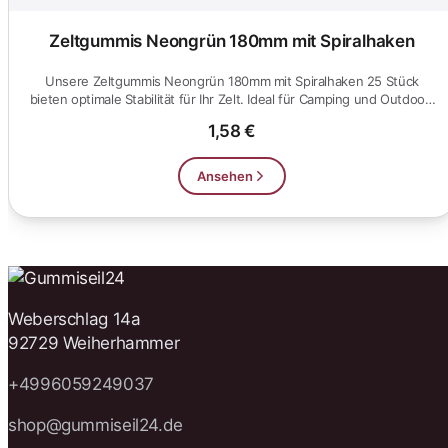
Zeltgummis Neongrün 180mm mit Spiralhaken
Unsere Zeltgummis Neongrün 180mm mit Spiralhaken 25 Stück
bieten optimale Stabilität für Ihr Zelt. Ideal für Camping und Outdoor-
A...
1,58 €
Ansehen
Weberschlag 14a
92729 Weiherhammer
+4996059249037
shop@gummiseil24.de