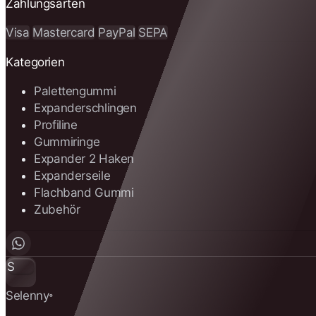
Zahlungsarten
Visa
Mastercard
PayPal
SEPA
Kategorien
Palettengummi
Expanderschlingen
Profiline
Gummiringe
Expander 2 Haken
Expanderseile
Flachband Gummi
Zubehör
S
Selenny
®