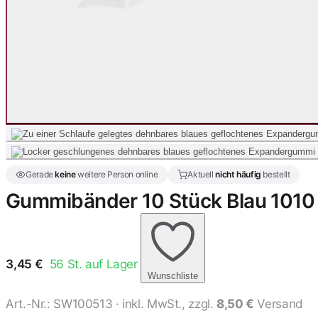
Gerade
keine
weitere Person online
Aktuell
nicht häufig
bestellt
Gummibänder 10 Stück Blau 1010 
3,45
€
56
St. auf Lager
Wunschliste
Art.-Nr.:
SW100513
· inkl. MwSt., zzgl.
8,50 €
Versand