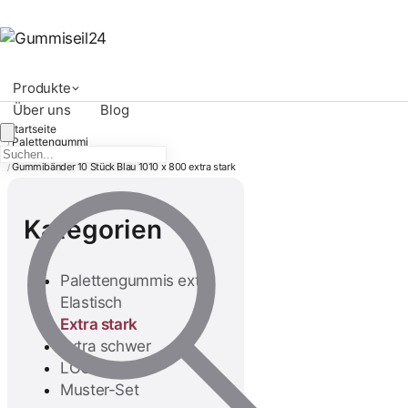
Produkte
Über uns
Blog
Startseite
Palettengummi
/
Extra stark
/
Gummibänder 10 Stück Blau 1010 x 800 extra stark
/
Kategorien
Palettengummis extra
Elastisch
Extra stark
Extra schwer
LOGISTRAP
Palettengummi 1 Stück
Muster-Set
Grün extra stark