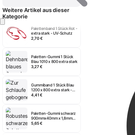
2,97 €
Weitere Artikel aus dieser
Kategorie
Anmelden
Palettenband 1 Stück Rot -
extra stark - UV-Schutz
2,70 €
Paletten-Gummi 1 Stück
Blau 1010 x 800 extra stark
3,27 €
Gummiband 1 Stück Blau
1200 x 800 extra stark -
UV Schutz
4,41 €
Paletten-Gummi schwarz
900mmx40mm x 1,8mm
extra breit
5,65 €
Gummiringe verstellbar -