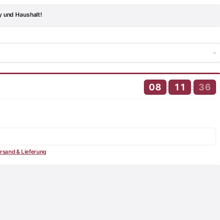
y und Haushalt!
08
11
35
:
:
rsand & Lieferung