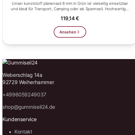
Unser kunststoff planenseil 8 mm in Grün ist vielseitig einsetzbar
und ideal für Transport, Camping oder als Spannseil. Hochwertig...
119,14 €
Ansehen
Weberschlag 14a
92729 Weiherhammer
+4996059249037
shop@gummiseil24.de
Kundenservice
Kontakt