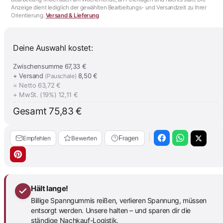
Anzeige dient lediglich der gewählten Bearbeitungs- und Versandzeit zu Ihrer
Orientierung.
Versand & Lieferung
Deine Auswahl kostet:
Zwischensumme
67,33 €
+ Versand
8,50 €
(Pauschale)
= Netto
63,72 €
+ MwSt. (19%)
12,11 €
Gesamt
75,83 €
Empfehlen
Bewerten
Fragen
Hält lange!
Billige Spanngummis reißen, verlieren Spannung, müssen
entsorgt werden. Unsere halten – und sparen dir die
ständige Nachkauf-Logistik.