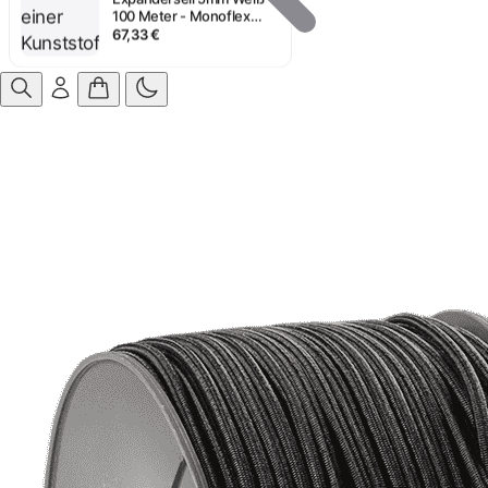
100 Meter - Monoflex
Polypropylen
67,33 €
Anmelden