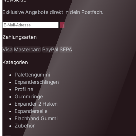
Exklusive Angebote direkt in dein Postfach.
Zahlungsarten
Visa
Mastercard
PayPal
SEPA
Kategorien
Palettengummi
Expanderschlingen
Profiline
Gummiringe
Expander 2 Haken
Expanderseile
Flachband Gummi
Zubehör