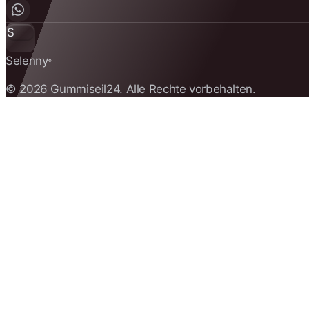
S
Selenny
®
© 2026 Gummiseil24. Alle Rechte vorbehalten.