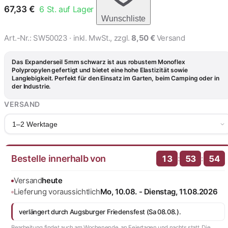
67,33
€
6
St. auf Lager
Wunschliste
Art.-Nr.:
SW50023
· inkl. MwSt., zzgl.
8,50 €
Versand
Das Expanderseil 5mm schwarz ist aus robustem Monoflex
Polypropylen gefertigt und bietet eine hohe Elastizität sowie
Langlebigkeit. Perfekt für den Einsatz im Garten, beim Camping oder in
der Industrie.
VERSAND
1–2 Werktage
Bestelle innerhalb von
:
:
13
53
53
Versand
heute
Lieferung voraussichtlich
Mo, 10.08. - Dienstag, 11.08.2026
verlängert durch Augsburger Friedensfest (Sa 08.08.).
Bearbeitung findet auch am Wochenende, an Feiertagen und nachts statt. Die