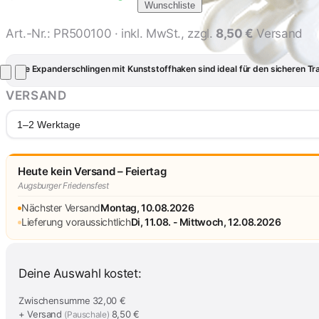
Wunschliste
Art.-Nr.:
PR500100
· inkl. MwSt., zzgl.
8,50 €
Versand
Die Expanderschlingen mit Kunststoffhaken sind ideal für den sicheren Tr
VERSAND
1–2 Werktage
Heute kein Versand – Feiertag
Augsburger Friedensfest
Nächster Versand
Montag, 10.08.2026
Lieferung voraussichtlich
Di, 11.08. - Mittwoch, 12.08.2026
Deine Auswahl kostet:
Zwischensumme
32,00 €
+ Versand
8,50 €
(Pauschale)