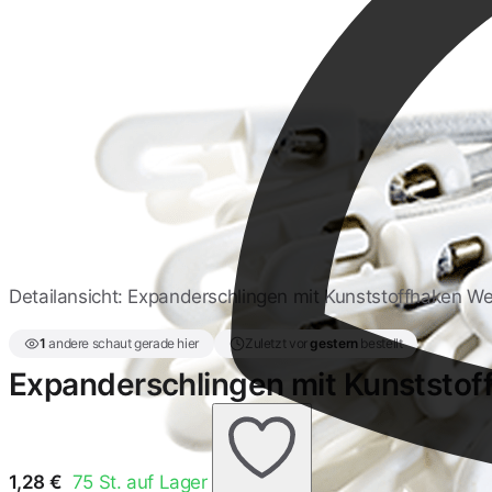
Neongelb
1,28 €
Detailansicht: Expanderschlingen mit Kunststoffhaken W
1
andere schaut gerade hier
Zuletzt vor
gestern
bestellt
Expanderschlingen mit Kunststo
1,28
€
75
St. auf Lager