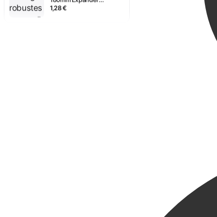
Spanngummi 180mm
schwarz Kunststoffhaken
1,28 €
Zeltgummi mit Haken
180mm Grau - Spannfix
1,28 €
Expander mit Haken
180mm Neon Orange
1,28 €
Spannschlaufe mit Haken
180mm - Neongrün
1,28 €
Spannfix mit Haken
180mm Expander