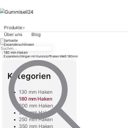
Produkte
Über uns
Blog
Startseite
Expanderschlingen
/
Expanderschlingen mit Haken
/
180 mm Haken
/
Expanderschlingen mit Kunststoffhaken Weiß 180mm
/
Kategorien
130 mm Haken
180 mm Haken
200 mm Haken
230 mm Haken
250 mm Haken
350 mm Haken