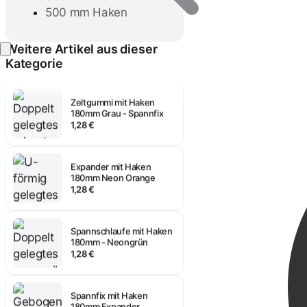
500 mm Haken
Spanngummi 180mm
schwarz Kunststoffhaken
1,28 €
Anmelden
Weitere Artikel aus dieser
Kategorie
Zeltgummi mit Haken
180mm Grau - Spannfix
1,28 €
Expander mit Haken
180mm Neon Orange
1,28 €
Spannschlaufe mit Haken
180mm - Neongrün
1,28 €
Spannfix mit Haken
180mm Expander
Neongelb
1,28 €