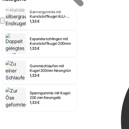
Bannergummis mit
Kunststoffkugel ALU-
Optik 200mm
1,33 €
Anmelden
Expanderschlingen mit
Kunststoffkugel 200mm
1,33 €
Gummischlaufen mit
Kugel 200mm Neongrün
1,33 €
Spanngummis mit Kugel
200 mm Neongelb
1,33 €
Zeltgummis mit Kugel
200mm - Deutschland
Edition
1,59 €