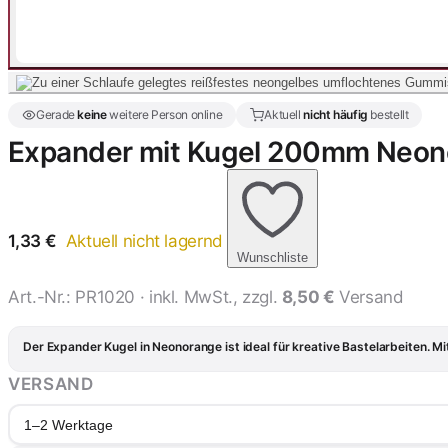
Gerade
keine
weitere Person online
Aktuell
nicht häufig
bestellt
Expander mit Kugel 200mm Neon
1,33
€
Aktuell nicht lagernd
Wunschliste
Art.-Nr.:
PR1020
· inkl. MwSt., zzgl.
8,50 €
Versand
Der Expander Kugel in Neonorange ist ideal für kreative Bastelarbeiten. M
VERSAND
1–2 Werktage