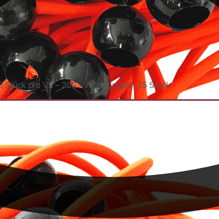
 Stück pro VE – 200 mm, neongelb, 25 Stück