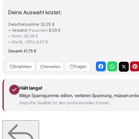
Deine Auswahl kostet:
Zwischensumme
33,25 €
+ Versand
8,50 €
(Pauschale)
= Netto
35,08 €
+ MwSt. (19%)
6,67 €
Gesamt
41,75 €
Empfehlen
Bewerten
Fragen
Hält lange!
Billige Spanngummis reißen, verlieren Spannung, müssen entso
Geprüfte Qualität für den professionellen Einsatz.