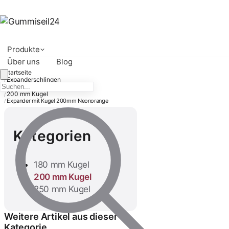
Produkte
Über uns
Blog
Startseite
Expanderschlingen
/
Expanderschlingen mit Kugel
/
200 mm Kugel
/
Expander mit Kugel 200mm Neonorange
/
Kategorien
180 mm Kugel
200 mm Kugel
250 mm Kugel
Spannfix mit Kugel
200mm Schwarz
1,33 €
Weitere Artikel aus dieser
Kategorie