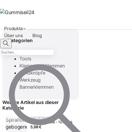
Produkte
Über uns
Blog
Kategorien
Haken
Tools
Klammern / Klemmen
Rundknöpfe
Werkzeug
Spiralhaken für 6mm
Bannerklemmen
Expanderseile - 10 Stück
5,53 €
Weitere Artikel aus dieser
Kategorie
Spiralhaken für 8mm
Expanderseile - 10 Stück
5,98 €