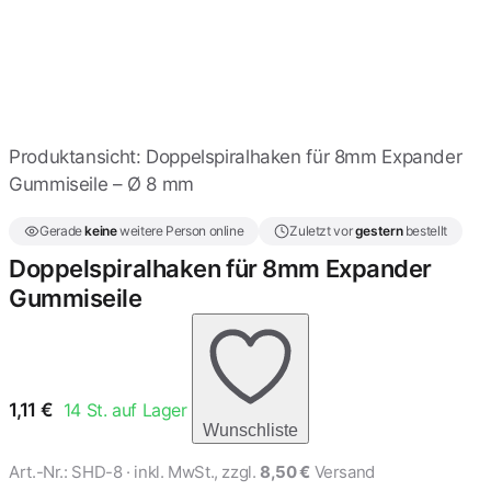
Spiralhaken für 8mm
Expanderseile - 10 Stück
5,98 €
Produktansicht: Doppelspiralhaken für 8mm Expander
Spiralhaken für 9 und
10mm Expanderseile - 10
Gummiseile – Ø 8 mm
Stück
10,04 €
Gerade
keine
weitere Person online
Zuletzt vor
gestern
bestellt
Doppelspiralhaken für
Doppelspiralhaken für 8mm Expander
4mm Expanderseil
Gummiseile
0,95 €
Doppelspiralhaken für
6mm Gumiseil
1,11 €
1,11
€
14
St. auf Lager
Wunschliste
Spiralhaken mit
Art.-Nr.:
SHD-8
· inkl. MwSt., zzgl.
8,50 €
Versand
Zusatzhaken für