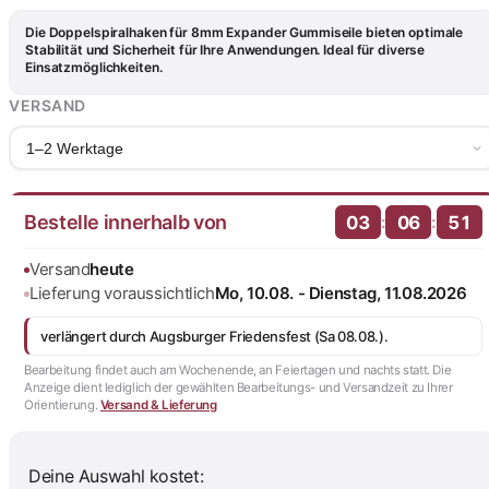
Expanderseil 8mm Ø
2,76 €
verchromt
Die Doppelspiralhaken für 8mm Expander Gummiseile bieten optimale
Stabilität und Sicherheit für Ihre Anwendungen. Ideal für diverse
Einsatzmöglichkeiten.
VERSAND
1–2 Werktage
Bestelle innerhalb von
:
:
03
06
50
Versand
heute
Lieferung voraussichtlich
Mo, 10.08. - Dienstag, 11.08.2026
verlängert durch Augsburger Friedensfest (Sa 08.08.).
Bearbeitung findet auch am Wochenende, an Feiertagen und nachts statt. Die
Anzeige dient lediglich der gewählten Bearbeitungs- und Versandzeit zu Ihrer
Orientierung.
Versand & Lieferung
Deine Auswahl kostet: